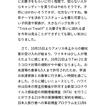
にお菓子をもらいに行く程度で、知らない人か
らキャンディーを貰うのはやめたそうです。子
供にはかわいそうですが、仕方ないですね。毎
年テーマを決めてコスチュームを着た可愛らし
い子供達や家族が、大きなバッグを持って
“Trick or Treat!!” とお菓子を貰いに訪れる姿
を今年は見ることができずとても寂しい気分に
なりました。
さて、10月15日よりアメリカ本土からの観光
客の受け入れが始まり、ワイキキは少し人が増
えたように感じます。10月22日よりTier 2と言
うコロナ対策の規制がやや緩くなりました。お
友達等の食事も5人まで許可されたため、早速
お友達家族とお食事に行き楽しい時間を過ごし
ました。さらに嬉しいニュースとして、ハワイ
州は日本の厚生労働省が許可する新型コロナウ
イルス感染症の核酸増幅検査（NTA）を行うこ
とができる21か所の医療機関と契約を締結し、
日本人旅行者への事前検査プログラムを11月6