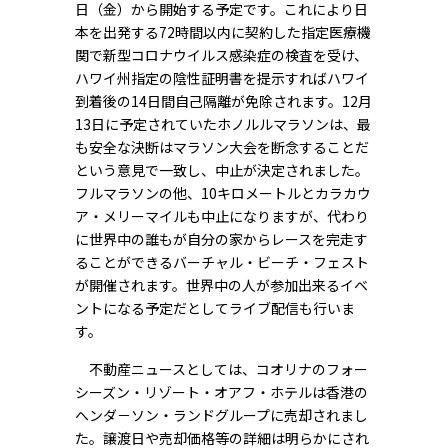
日（金）から開始する予定です。これにより日
本を出発する72時間以内に契約した指定医療機
関で新型コロナウイルス感染症の検査を受け、
ハワイ州指定の陰性証明書を提示すればハワイ
到着後の14日間自己隔離が免除されます。12月
13日に予定されていたホノルルマラソンは、最
も安全な決断はマラソン大会を断念することだ
という意見で一致し、中止が決定されました。
フルマラソンの他、10キロメートルとカラカウ
ア・メリーマイルも中止になりますが、代わり
に世界中の誰もが自分の家からレースを完走す
ることができるバーチャル・ビーチ・フェスト
が開催されます。世界中の人が参加出来るイベ
ントになる予定だとしてライブ配信も行いま
す。
不動産ニュースとしては、コオリナのフォー
シーズン・リゾート・オアフ・ホテルは香港の
へンダ－ソン・ランドグループに売却されまし
た。譲渡日や売却価格等の詳細は明らかにされ