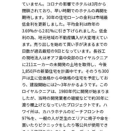
ていません。コロナの影響でホテルは3月から
閉鎖されており、早い時期でのホテルの再開を
期待します。30年の住宅ローンの金利は市場最
低金利を更新しました。平均金利は昨年の
3.69%から2.81%に引き下げられました。低金
利の為、地元地域の不動産購入が大変増えてい
ます。売り出しを始めて買い手が決まるまでの
日数が過去最短の9日となっています。長谷工
の現地法人はオアフ島中央部のロイヤルクニア
に211エーカーの未開発の土地を取得し、今後
1,850戸の新築住宅を計画中です。そのうち300
戸は主に低価格から中価格の住宅を予定してお
り、建設開始には2～3年かかるようです。この
ロイヤルクニアは、1980年代に開発が始まりま
したが、当時の開発業者の破綻などで約30年に
渡り棚上げとなっていたプロジェクトです。ハ
ワイ州は、カハラホテルのビーチフロントの
97%を、一般の人が芝生のエリアに椅子や傘を
置いたりピクニックをしたり等公共が使用でき