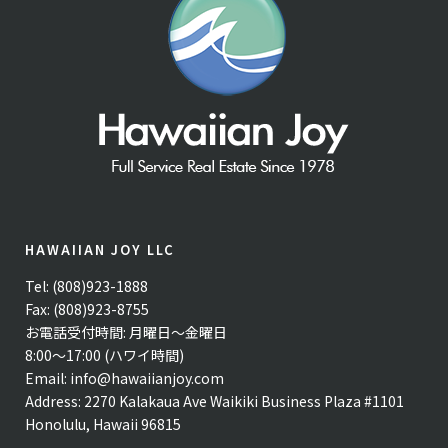
HAWAIIAN JOY LLC
Tel: (808)923-1888
Fax: (808)923-8755
お電話受付時間: 月曜日〜金曜日
8:00〜17:00 (ハワイ時間)
Email:
info@hawaiianjoy.com
Address:
2270 Kalakaua Ave Waikiki Business Plaza #1101
Honolulu, Hawaii 96815