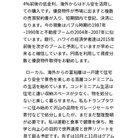
4%前後の低金利、海外からはドル安を活用し
ての購入です。優良物件が市場に出ますと複数
の売買契約書が入り、短期間内で登記、決済に
なります。今の現象はバブル時期の1987年
~1990年と不動産ブームの2004年~2007年に似
ています。銀行、ハワイの経済学者達は2015年
前後を次ぎのブームと予測していますが早めに
来ると確信しています。円高を利用して資産分
散と優良物件取得をお勧めします。
ローカル、海外からの富裕層は一戸建て住宅
より安全で景色を楽しめる高層コンドミニアム
の生活を始めています。コンドミニアム生活は
住宅と違い収納スペースが少なく、物を処分し
ないと楽しく暮らせません。私もトランプタワ
ーに住み始めて沢山の品物をガレージセールや
寄付などで処分しましたが、まだまだ整理整頓
が必要です。私は運動と食事で健康を保ち、勉
学と向上心の目的で世界遺産と世界リゾートを
見て廻る予定です。先ずは10月と11月はグアム