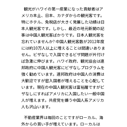
観光がハワイの第一産業になった貢献者はア
メリカ本土、日本、カナダからの観光客です。
特にホテル、免税店が大きく発展した功績は日
本人観光客です。しかし、最近の地元新聞の記
事は中国人観光客ばかりです。日本人観光客を
忘れていませんか? 中国人観光客数が2012年度
には約10万人以上に増えることは間違いありま
せん。ビザなしで入国できるビザ問題が片付け
ば急激に伸びます。ハワイ政府、観光協会は連
邦政府に中国人観光客にビザなしプログラムを
強く勧めています。連邦政府は中国人の消費は
大歓迎ですが密入国者が増えることを心配して
います。現在の中国人観光客は富裕層ですがビ
ザなしにすればアメリカに入国したい一般中国
人が増えます。共産党を嫌う中国人系アメリカ
人も沢山います。
不動産業界は毎回のことですがローカル、海
外からの買い手が増えています。ローカルは