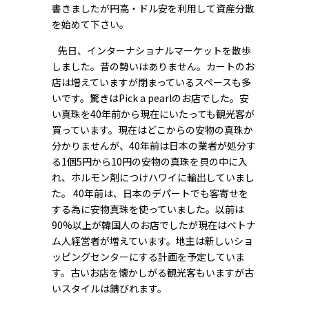
書きましたが円高・ドル安を利用して資産分散
を始めて下さい。
先日、インターナショナルマーケットを散歩
しました。昔の勢いはありません。カートのお
店は増えていますが閉まっているスペースも多
いです。驚きはPick a pearlのお店でした。安
い真珠を40年前から現在にいたっても観光客が
買っています。現在はどこからの安物の真珠か
分かりませんが、40年前は日本の業者が処分す
る1個5円から10円の安物の真珠を貝の中に入
れ、ホルモン剤につけハワイに輸出していまし
た。 40年前は、日本のデパートでも客寄せを
する為に安物真珠を使っていました。以前は
90%以上が韓国人のお店でしたが現在はベトナ
ム人経営者が増えています。地主は新しいショ
ッピングセンターにする計画を予定していま
す。古いお店を懐かしがる観光客もいますが古
いスタイルは錆びれます。