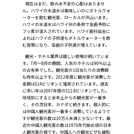
現在はまだ、飲み水不足の心配はありませ
ん。ハワイの水道水は美味しいのにボトルウォ
ーターを飲む観光客、ローカルが沢山います。
ハワイの水道水はハワイ州の条例で虫歯予防に
フッ素が混入されています。ハワイ歯科協会に
よればハワイの子供達もボトルウォーターを飲
む習慣になり、虫歯の子供達が増えています。
観光・ホテル業界は嬉しい悲鳴が続いていま
す。7月～8月の期間、人気のホテルは90％以上
の占有率でした。観光客の1日当たりの消費額
も昨年以上です。2012年度に観光客が消費した
金額は$14ビリオンと推測されています。過去
に多い年は2007年度の$12.8ビリオンでした。
地域別にすると米本土からの観光客が一番多
く、その次日本、カナダと続きます。個人的に
は中国人観光客が一番多く消費しているようで
すが観光客の数は10万人未満と少ないです。最
近の中国人観光客の数は1970年代始め頃の日本
人観光客の様です。中国人への観光ビザも緩和