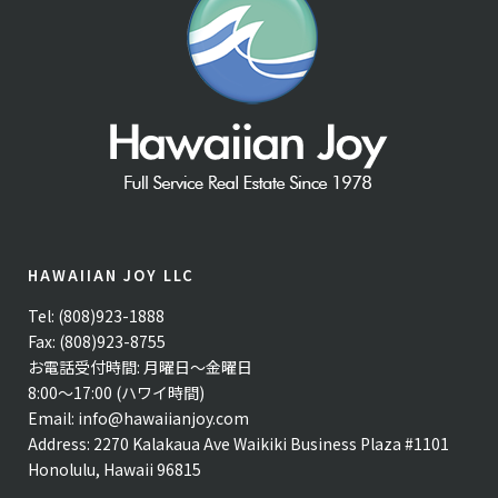
HAWAIIAN JOY LLC
Tel: (808)923-1888
Fax: (808)923-8755
お電話受付時間: 月曜日〜金曜日
8:00〜17:00 (ハワイ時間)
Email:
info@hawaiianjoy.com
Address:
2270 Kalakaua Ave Waikiki Business Plaza #1101
Honolulu, Hawaii 96815