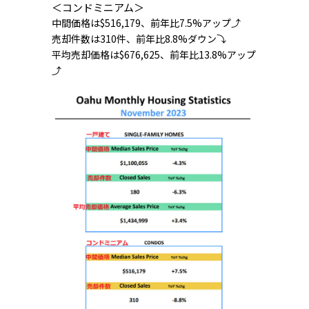
＜コンドミニアム＞
中間価格は$516,179、前年比7.5%アップ⤴
売却件数は310件、前年比8.8%ダウン⤵
平均売却価格は$676,625、前年比13.8%アップ
⤴