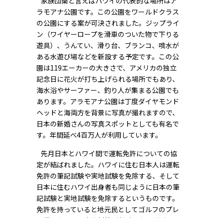
家族団欒と言えばハワイの代表的な場所はア
ラモアナ公園です。この公園をワールドクラス
の公園にする案が可決されました。ジップライ
ン（ワイヤーロープを滑車のついた物で下りる
遊具）、うんてい、滑り台、ブランコ、噴水が
ある水遊び場などを新設する予定です。この公
園は119エーカーの大きさで、アメリカの独立
記念日に花火が打ち上げられる場所でもあり、
海水浴やサーファー、釣り人が集まる公園でも
あります。アラモアナ公園は丁度ダイヤモンド
ヘッドと海両方を背景に写真が撮れますので、
日本の新婚さんの写真スポットとしても有名で
す。年間延べ4百万人が利用しています。
先月日本とハワイ間で運転免許についての協
定が結ばれました。ハワイに住む日本人は運転
免許の筆記試験や実地試験を免除する、そして
日本に住むハワイ出身者も同じように日本の筆
記試験と実地試験を免除するというものです。
免許を持っていると地元民としてゴルフのプレ