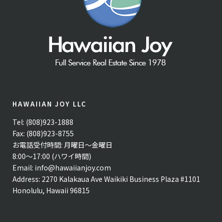
HAWAIIAN JOY LLC
Tel: (808)923-1888
Fax: (808)923-8755
お電話受付時間: 月曜日〜金曜日
8:00〜17:00 (ハワイ時間)
Email:
info@hawaiianjoy.com
Address:
2270 Kalakaua Ave Waikiki Business Plaza #1101
Honolulu, Hawaii 96815