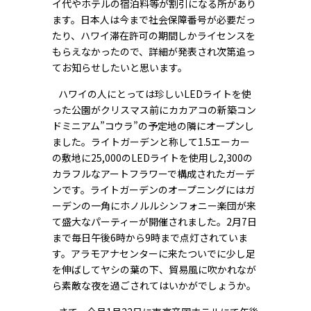
イ代やホテルの宿泊料等が割引になる所があり
ます。日本人は今まで社会保障番号が必要だっ
たり、ハワイ滞在許可の期間しかライセンスを
もらえなかったので、詳細が発表され次第追っ
てお知らせしたいと思います。
ハワイの人にとっては珍しいLEDライトを使
った公園がクリスマス前にカカアコの新築コン
ドミニアム”コウラ”の予定地の隣にオープンし
ました。ライトガーデンと称して1.5エーカー
の敷地に25,000のLEDライトを使用し2,300の
カラフルなアートフラワーで構成されたガーデ
ンです。ライトガーデンのオープニングにはガ
ーデンの一角にホノルルシンフォニー楽団が来
て盛大なパーティーが開催されました。2月7日
まで毎日午後6時から9時まで点灯されていま
す。アラモアナセンターに来たついでに少し足
を伸ばしてヤシの葉の下、貿易風に吹かれなが
ら素敵な夜を過ごされてはいかがでしょうか。