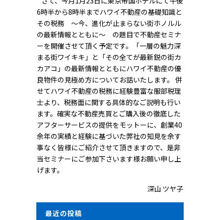
さて、今月1月23日に東京帝国ホテルにて午後
6時半から8時半までハワイ不動産の基礎知識と
その税務 ～今、進化が止まらない街ホノルル
の最新情報とともに～ の題目で不動産セミナ
ーを開催させて頂く予定です。「一層の魅力深
まる街ワイキキ」と「その全てが最新鋭の街カ
カアコ」の最新情報とともにハワイ不動産の優
良物件の見極め方についてお話いたします。 併
せてハワイ不動産の税務に経験豊富な服部税理
士より、税務面に関する具体的なご説明も行い
ます。確実な不動産売買とご購入後の徹底した
アフターサービスの提供をモットーに、創業40
余年の実績と経験に基づいた弊社の知見を余す
事なく皆様にご紹介させて頂きますので、是非
当セミナーにご参加下さいます様お願い申し上
げます。
深山 ツヤ子
最近の投稿