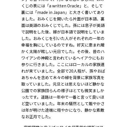
くじの表には「a written Oracle」と、そして
裏には「made in Japan」と大きく書いてあり
ました。おみくじを開いたら片面が日本語、裏
面は英語のおみくじでした。孫には息子が英語
で説明をした後、嫁が日本語で説明をしていま
した。おみくじを引いた人がそれぞれの一年の
幸福を胸にしているのですね。好天に恵まれ暖
かく太陽が眩しい元日でした。その後、昔のハ
ワイアンの神殿と言われているヘイアウにもお
参りに行きました。ここにはローカルの家族連
れが来ていました。全部で20人程が、孫やおば
あちゃんを含めて木々の緑を背景に家族写真を
取っていました。元旦とは思えないほど静かな
公園での家族団らんの様子はとても微笑ましか
ったです。道路は一年中で一番と言って良いほ
ど空いていました。年末の騒然として賑やかさ
は年が明けた途端に穏やかになり、静かな素敵
なお正月でした。