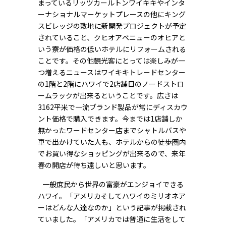
まっているリッツカールトンワイキキやインタ
ーナショナルマーケットプレースの他にキング
スビレッジの敷地に新開発プロジェクトが予定
されていること、クヒオアベニューのオヒアと
いう寮が価格の低いホテルにリフォームされる
ことです。その他観光客にとっては楽しみが一
つ増えるニュースはワイキキトレードセンター
の1階と2階にハワイで2店舗目のノードストロ
ームラックが出来るということです。広さは
3162平米で一流ブランド製品が常にディスカウ
ント価格で購入できます。今までは1店舗しか
無かったワードセンター店までシャトルバスや
車で出かけていた人も、ホテルからの徒歩圏内
でお買い得なショッピングが出来るので、来年
春の開店が待ち遠しいと思います。
一般庶民から世界の富豪がエンジョイできる
ハワイ。「アメリカそしてハワイのミリオネア
ーはどんな人達なのか」という記事が掲載され
ていました。「アメリカでは普通に生活をして