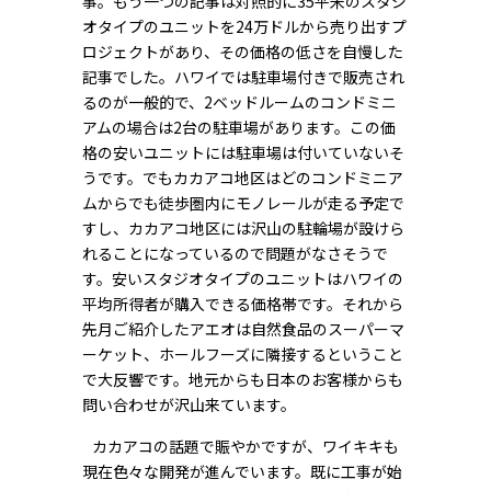
事。もう一つの記事は対照的に35平米のスタジ
オタイプのユニットを24万ドルから売り出すプ
ロジェクトがあり、その価格の低さを自慢した
記事でした。ハワイでは駐車場付きで販売され
るのが一般的で、2ベッドルームのコンドミニ
アムの場合は2台の駐車場があります。この価
格の安いユニットには駐車場は付いていないそ
うです。でもカカアコ地区はどのコンドミニア
ムからでも徒歩圏内にモノレールが走る予定で
すし、カカアコ地区には沢山の駐輪場が設けら
れることになっているので問題がなさそうで
す。安いスタジオタイプのユニットはハワイの
平均所得者が購入できる価格帯です。それから
先月ご紹介したアエオは自然食品のスーパーマ
ーケット、ホールフーズに隣接するということ
で大反響です。地元からも日本のお客様からも
問い合わせが沢山来ています。
カカアコの話題で賑やかですが、ワイキキも
現在色々な開発が進んでいます。既に工事が始