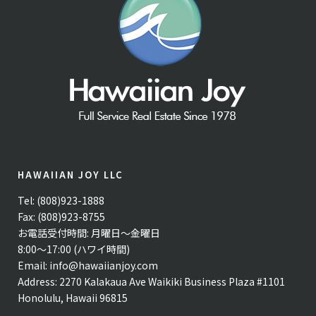
HAWAIIAN JOY LLC
Tel: (808)923-1888
Fax: (808)923-8755
お電話受付時間: 月曜日〜金曜日
8:00〜17:00 (ハワイ時間)
Email:
info@hawaiianjoy.com
Address:
2270 Kalakaua Ave Waikiki Business Plaza #1101
Honolulu, Hawaii 96815