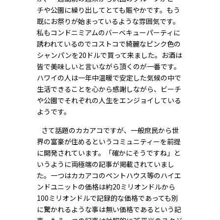
チや公園に繰り出してとても賑やかです。もう
既にお祭りが始まっているような雰囲気です。
私もコンドニミアムのバーベキューパーティに
誘われているのでコストコで綺麗なピンク色の
シャンパンを20ドルで買って来ました。お酒は
皆で美味しいと言いながら頂くのが一番です。
ハワイの人は一年中温暖で安定した気候の中で
生活できることを心から感謝しながら、ビーチ
や公園でそれぞれの人生をエンジョイしている
ようです。
さて話題のカカアコですが、一般庶民から世
界の富豪が住めるというコミュニティーを前提
に開発されています。「確かにそうですね」と
いうように両極端の記事が掲載されていまし
た。一つはカカアコのペントハウス等のハイエ
ンドユニットの価格は約20ミリオンドルから
100ミリオンドルで記録的な価格であっても別
に驚かれるような事は無い価格であるという記