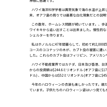
神様に感謝です。
ハワイ海洋科学学者は異常気象で海の水温が上昇
来、オアフ島の周りでは最悪な白化現象だとの説明
この数年、ホームレス問題が続いています。、歩道な
ワイキキから追い出すことは出来ました。慢性的な
シェルターを作ります。
私はホノルルに47年間暮らして、初めて約2,00
コースのココナッツの木が、カブト虫の被害に遭い
した。これらのカブト虫はフィリピン、アメリカン
ハワイ不動産業界ではカナダ、日本及び香港、台湾
からの投資額は$244.6ミリオンドル (オアフ島に$17
ドル) 、中国からは$52ミリオンドル(オアフ島に$45
今年のハロウィーンの衣装も楽しかったです。親た
ています。子供たちのハロウィーン姿はいつ見ても