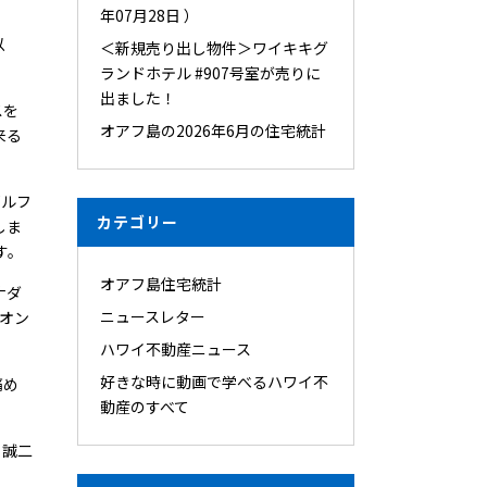
年07月28日 ）
以
＜新規売り出し物件＞ワイキキグ
ランドホテル #907号室が売りに
出ました！
スを
オアフ島の2026年6月の住宅統計
来る
ゴルフ
カテゴリー
しま
す。
オアフ島住宅統計
ナダ
ニュースレター
リオン
ハワイ不動産ニュース
好きな時に動画で学べるハワイ不
痛め
動産のすべて
 誠二