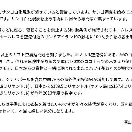
しサンゴ白化現象が起きていると警告しています。サンゴ調査を始めて
です。サンゴ白化現象を止める為に世界から専門家が集まっています。
どに座る、寝転ぶことを禁止するSit-lie条例が施行されてホームレ
ホームレスを空港付近のサンドアイランドの敷地に100人余りを収容出
0匹以上のカブト虫蔓延問題を知りました。ホノルル空港傍にある、軍の
ました。倒れる危険性があるので軍は130本のココナッツの木を切り倒
サモア、日本からの貨物と一緒に運ばれて来たとハワイ州政府の説明で
、シンガポールを含む中国 からの海外住宅投資家が増加してます。カ
.8ミリオンドル) 、日本から$189.5ミリオンドル (オアフ島に$157.4ミ
.9ミリオンドル) が昨年2013年度の数字です。
ちは子供たちに衣装を着せたいのですが年々衣装代が高くなり、頭を
かわいく、本当に嬉しい気分になります。
深山