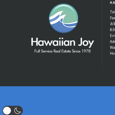
HA
Te
Fa
お
8:
Em
Ad
Wa
Ho