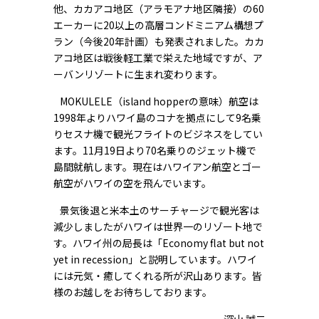
他、カカアコ地区（アラモアナ地区隣接）の60
エーカーに20以上の高層コンドミニアム構想プ
ラン（今後20年計画）も発表されました。カカ
アコ地区は戦後軽工業で栄えた地域ですが、ア
ーバンリゾートに生まれ変わります。
MOKULELE（island hopperの意味）航空は
1998年よりハワイ島のコナを拠点にして9名乗
りセスナ機で観光フライトのビジネスをしてい
ます。11月19日より70名乗りのジェット機で
島間就航します。現在はハワイアン航空とゴー
航空がハワイの空を飛んでいます。
景気後退と米本土のサーチャージで観光客は
減少しましたがハワイは世界一のリゾート地で
す。ハワイ州の局長は「Economy flat but not
yet in recession」と説明しています。ハワイ
には元気・癒してくれる所が沢山あります。皆
様のお越しをお待ちしております。