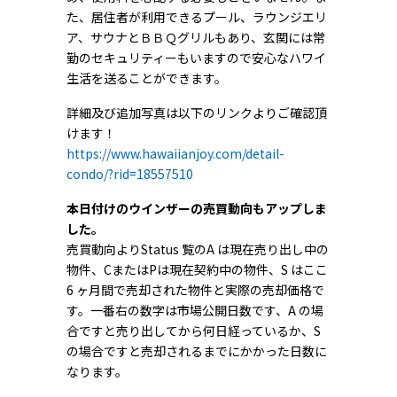
た、居住者が利用できるプール、ラウンジエリ
ア、サウナとＢＢＱグリルもあり、玄関には常
勤のセキュリティーもいますので安心なハワイ
生活を送ることができます。
詳細及び追加写真は以下のリンクよりご確認頂
けます！
https://www.hawaiianjoy.com/detail-
condo/?rid=18557510
本日付けのウインザーの売買動向もアップしま
した。
売買動向よりStatus 覧のA は現在売り出し中の
物件、CまたはPは現在契約中の物件、S はここ
6 ヶ月間で売却された物件と実際の売却価格で
す。一番右の数字は市場公開日数です、A の場
合ですと売り出してから何日経っているか、S
の場合ですと売却されるまでにかかった日数に
なります。