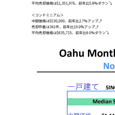
平均売却価格は$1,351,976、前年比5.8%ダウン⤵
＜コンドミニアム＞
中間価格は$530,000、前年比2.7%アップ⤴
売却件数は341件、前年比10.0%アップ⤴
平均売却価格は$635,715、前年比6.0%ダウン⤵