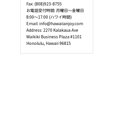
Fax: (808)923-8755
お電話受付時間: 月曜日〜金曜日
8:00〜17:00 (ハワイ時間)
Email:
info@hawaiianjoy.com
Address:
2270 Kalakaua Ave
Waikiki Business Plaza #1101
Honolulu, Hawaii 96815