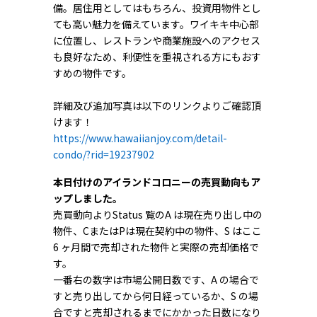
備。居住用としてはもちろん、投資用物件とし
ても高い魅力を備えています。ワイキキ中心部
に位置し、レストランや商業施設へのアクセス
も良好なため、利便性を重視される方にもおす
すめの物件です。
詳細及び追加写真は以下のリンクよりご確認頂
けます！
https://www.hawaiianjoy.com/detail-
condo/?rid=19237902
本日付けのアイランドコロニーの売買動向もア
ップしました。
売買動向よりStatus 覧のA は現在売り出し中の
物件、CまたはPは現在契約中の物件、S はここ
6 ヶ月間で売却された物件と実際の売却価格で
す。
一番右の数字は市場公開日数です、A の場合で
すと売り出してから何日経っているか、S の場
合ですと売却されるまでにかかった日数になり