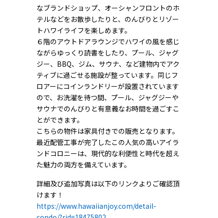
なブランドショップ、オーシャンフロントのホ
テルなどをお散歩したりと、のんびりとリゾー
トハワイライフを楽しめます。
６階のアウトドアラウンジでハワイの風を感じ
ながらゆっくり読書をしたり、プール、ジャグ
ジー、BBQ、ジム、サウナ、など建物内でアク
ティブに過ごせる施設が整っています。同じフ
ロアーにコインランドリーが設置されています
ので、お洗濯を待つ間、プール、ジャグジーや
サウナでのんびりと有意義なお時間を過ごすこ
とができます。
こちらの物件は家具付きでの販売となります。
最近配管工事が完了したこの人気の高いアイラ
ンドコロニーは、現代的な利便性と時代を超え
た魅力の両方を備えています。
詳細及び追加写真は以下のリンクよりご確認頂
けます！
https://www.hawaiianjoy.com/detail-
condo/?rid=18475802