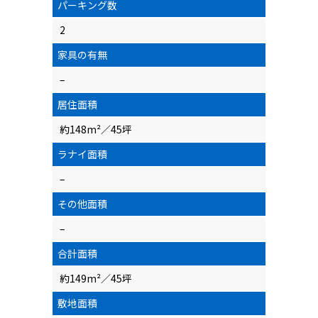
パーキング数
2
家具の有無
–
居住面積
約148m²／45坪
ラナイ面積
–
その他面積
–
合計面積
約149m²／45坪
敷地面積