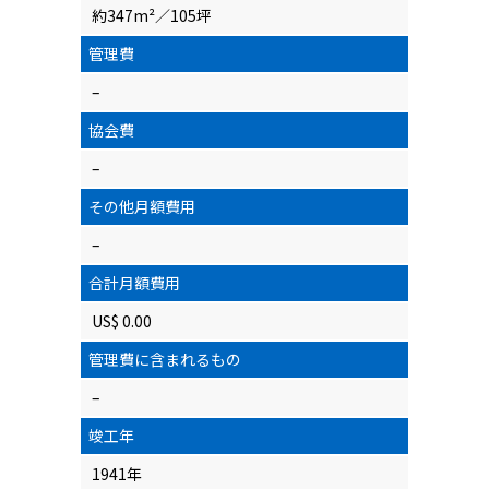
約347m²／105坪
管理費
–
協会費
–
その他月額費用
–
合計月額費用
US$ 0.00
管理費に含まれるもの
–
竣工年
1941年