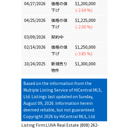
04/27/2026
価格の値
$1,200,000
下げ
(-2.04 %)
04/25/2026
価格の値
$1,225,000
下げ
(-2.00 %)
03/09/2026
契約中
02/14/2026
価格の値
$1,250,000
下げ
(-3.85 %)
10/24/2025
新規売り
$1,300,000
物件
Based on the information from the
Multiple Listing Service of HiCentral MLS,
Ltd.
Listings last updated on Sunday,
August 09, 2026. Information herein
deemed reliable, but not guaranteed.
Copyright 2026 by HiCentral MLS, Ltd.
Listing Firm:LUVA Real Estate (808) 262-