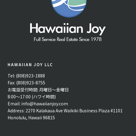
HAWAIIAN JOY LLC
Tel: (808)923-1888
Fax: (808)923-8755
お電話受付時間: 月曜日〜金曜日
8:00〜17:00 (ハワイ時間)
Email:
info@hawaiianjoy.com
Address:
2270 Kalakaua Ave Waikiki Business Plaza #1101
Honolulu, Hawaii 96815