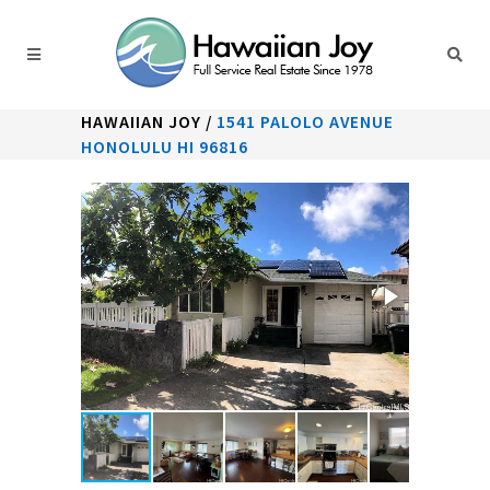
HAWAIIAN JOY
/
1541 PALOLO AVENUE
HONOLULU HI 96816