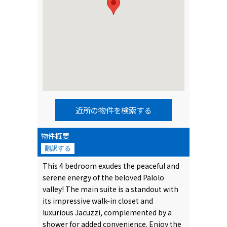
近所の物件を検索する
物件概要
翻訳する
This 4 bedroom exudes the peaceful and
serene energy of the beloved Palolo
valley! The main suite is a standout with
its impressive walk-in closet and
luxurious Jacuzzi, complemented by a
shower for added convenience. Enjoy the