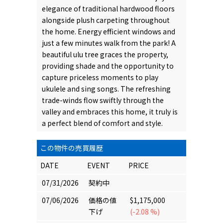
elegance of traditional hardwood floors
alongside plush carpeting throughout
the home. Energy efficient windows and
just a few minutes walk from the park! A
beautiful ulu tree graces the property,
providing shade and the opportunity to
capture priceless moments to play
ukulele and sing songs. The refreshing
trade-winds flow swiftly through the
valley and embraces this home, it truly is
a perfect blend of comfort and style.
この物件の売買履歴
DATE
EVENT
PRICE
07/31/2026
契約中
07/06/2026
価格の値
$1,175,000
下げ
(-2.08 %)