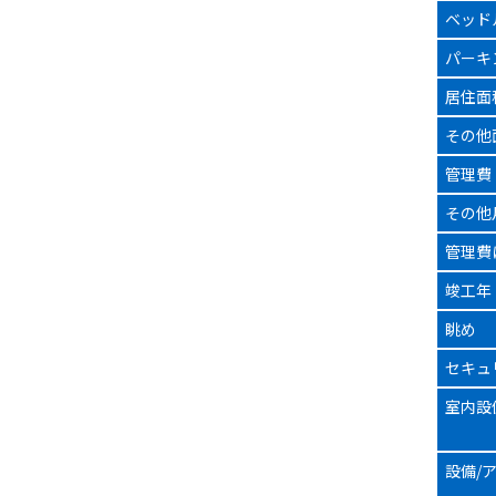
ベッド
パーキ
居住面
その他
管理費
その他
管理費
竣工年
眺め
セキュ
室内設
設備/