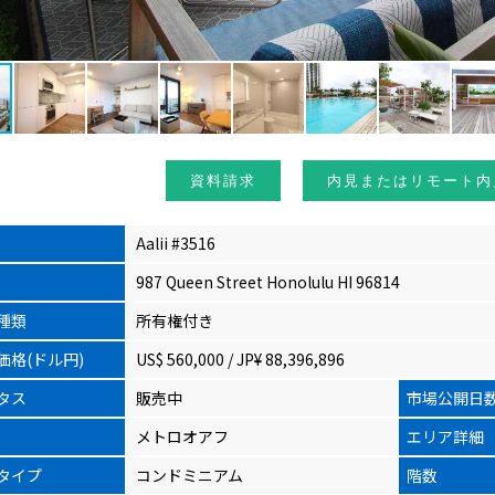
資料請求
内見またはリモート内
Aalii #3516
987 Queen Street Honolulu HI 96814
種類
所有権付き
価格(ドル円)
US$ 560,000 / JP¥ 88,396,896
タス
販売中
市場公開日
メトロオアフ
エリア詳細
タイプ
コンドミニアム
階数