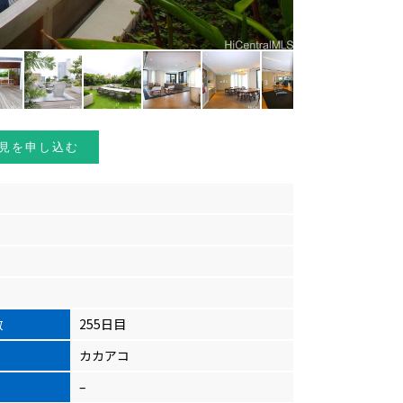
見を申し込む
数
255日目
カカアコ
–