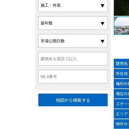
建物名
所在地
権利の
現在の
地図から検索する
ステー
エリア
物件の