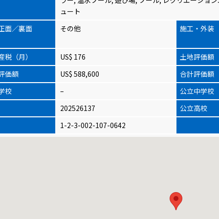
ュート
正面／裏面
その他
施工・外装
産税（月）
US$ 176
土地評価額
評価額
US$ 588,600
合計評価額
学校
–
公立中学校
202526137
公立高校
1-2-3-002-107-0642