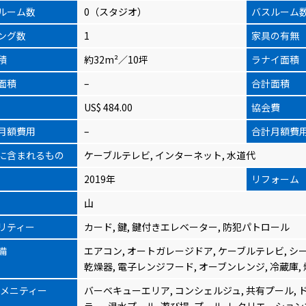
ルーム数
0（スタジオ）
バスルーム
ング数
1
家具の有無
積
約32m²／10坪
ラナイ面積
面積
–
合計面積
US$ 484.00
協会費
月額費用
–
合計月額費
に含まれるもの
ケーブルテレビ, インターネット, 水道代
2019年
リフォーム
山
リティー
カード, 鍵, 鍵付きエレベーター, 防犯パトロール
備
エアコン, オートガレージドア, ケーブルテレビ, シー
乾燥器, 電子レンジフード, オーブンレンジ, 冷蔵庫, 
アメニティー
バーベキューエリア, コンシェルジュ, 共有プール, 
ラー, 温水プール, 遊び場, プール, レクリエーショ