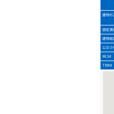
建物の
固定資
建物総
公立小
MLS#
TMK#