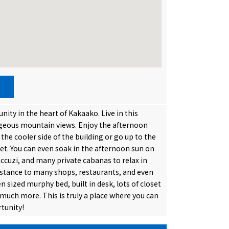
ty in the heart of Kakaako. Live in this
rgeous mountain views. Enjoy the afternoon
the cooler side of the building or go up to the
et. You can even soak in the afternoon sun on
ccuzi, and many private cabanas to relax in
 distance to many shops, restaurants, and even
 sized murphy bed, built in desk, lots of closet
much more. This is truly a place where you can
rtunity!