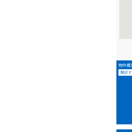
物件概
翻訳す