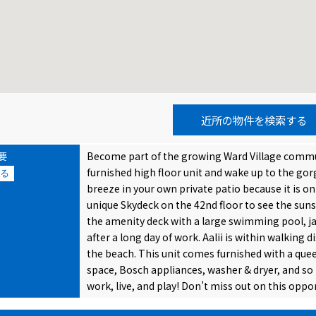
近所の物件を検索する
要
Become part of the growing Ward Village communi
furnished high floor unit and wake up to the go
る
breeze in your own private patio because it is on 
unique Skydeck on the 42nd floor to see the suns
the amenity deck with a large swimming pool, ja
after a long day of work. Aalii is within walking
the beach. This unit comes furnished with a queen
space, Bosch appliances, washer & dryer, and so 
work, live, and play! Don’t miss out on this oppo