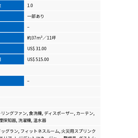
数
1.0
一部あり
–
約37m²／11坪
US$ 31.00
用
US$ 515.00
–
リングファン, 食洗機, ディスポーザー, カーテン,
煙探知器, 洗濯機, 温水器
ドッグラン, フィットネスルーム, 火災用スプリンク
ンエリア, レジデントマネージャー, 警備員, ダストシ