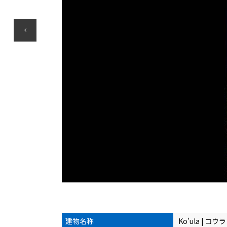
建物名称
Ko’ula | コウラ