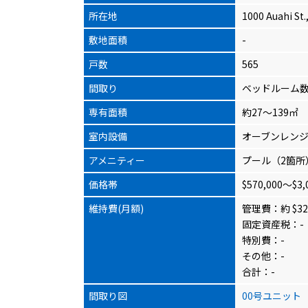
所在地
1000 Auahi St.
敷地面積
-
戸数
565
間取り
ベッドルーム数
専有面積
約27～139㎡
室内設備
オーブンレンジ
アメニティー
プール（2箇所
価格帯
$570,000～$3,
維持費(月額)
管理費：約 $323
固定資産税：-
特別費：-
その他：-
合計：-
間取り図
00号ユニット