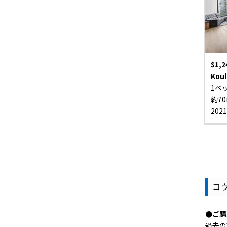
$1,2
Koul
1ベ
約70
202
コ
●ご購
過去の