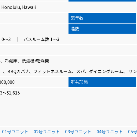
, Honolulu, Hawaii
築年数
階数
 0～3 ｜ バスルーム数 1～3
、冷蔵庫、洗濯機/乾燥機
）、BBQカバナ、フィットネスルーム、スパ、ダイニングルーム、 サ
000,000
所有形態
～$1,615
01号ユニット
02号ユニット
03号ユニット
04号ユニット
05