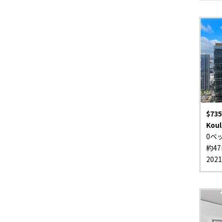
$735
Koul
0ベ
約47
202