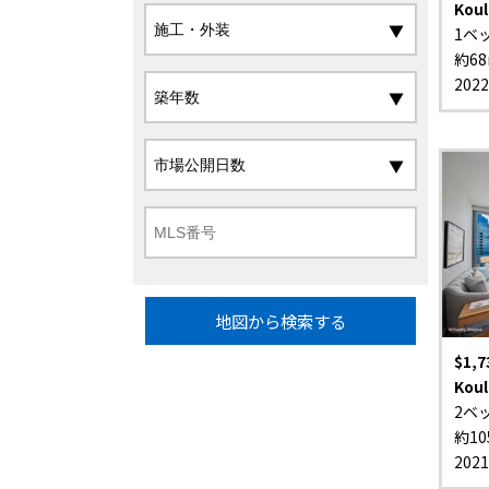
Koul
1ベ
約68
202
地図から検索する
$1,7
Koul
2ベ
約10
202