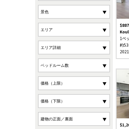
$887
Koul
1ベ
約53
202
$1,2