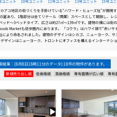
9号ユニット
10号ユニット
11号ユニット
13号ユニット
15号ユ
カアコ地区の街づくりを手掛けている“ハワード・ヒューズ社”が開発す
65室あり、1階部分は全てリテール（商業）スペースとして開放し、レ
ベッド～3ベッドタイプ、広さは約27㎡～139㎡です。建物の横には街
 Foods Marketも徒歩圏内にあります。 「コウラ」はハワイ語で“赤
igns社により命名されました。建物のデザインはシカゴ、ニューヨーク、サン
デザインはニューヨーク、トロントにオフィスを構えるインターナショナルデザ
索結果：
(8月8日18時11分のデータ):
18
件の物件があります。
新規売り出し順
低価格順
高価格順
専有面積が広い順
専有