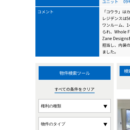
ユニット
0
コメント
「コウラ」はカ
レジデンスは5
ワンルーム、1
られ、Whole
Zane Des
担当し、内装の
ました。
検
物件検索ツール
すべての条件をクリア