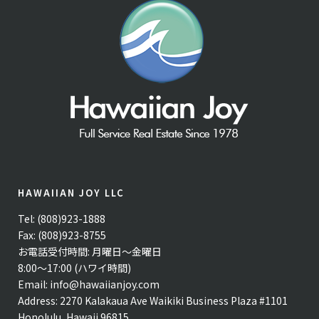
HAWAIIAN JOY LLC
Tel: (808)923-1888
Fax: (808)923-8755
お電話受付時間: 月曜日〜金曜日
8:00〜17:00 (ハワイ時間)
Email:
info@hawaiianjoy.com
Address:
2270 Kalakaua Ave Waikiki Business Plaza #1101
Honolulu, Hawaii 96815