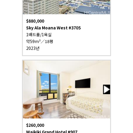
$880,000
Sky Ala Moana West #3705
1배드룸/1욕실
약59m²／18평
2023년
$260,000
Waikiki Grand Hotel #907