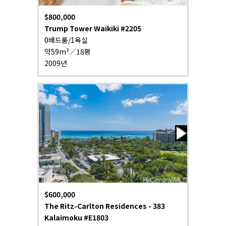
$800,000
Trump Tower Waikiki #2205
0배드룸/1욕실
약59m²／18평
2009년
$600,000
The Ritz-Carlton Residences - 383
Kalaimoku #E1803