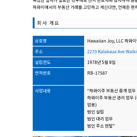
복잡한 절차가 필요한 경우에도 현지 변호사와 협력하여 원
하와이에서의 부동산 거래를 고민하고 계신다면, 언제든 편
회사 개요
상호명
Hawaiian Joy, LLC 하
주소
2270 Kalakaua Ave Waiki
설립연도
1978년 5월 8일
면허번호
RB-17587
사업내용
“하와이주 부동산 중개 업무
하와이주 부동산 관리 업무 (
업용)
법인 설립
법인 대리 업무
법인 주소 렌탈”