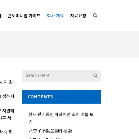
기
콘도미니엄 가이드
회사 개요
자료요청
도까지 원
음 접하시
CONTENTS
고 지원해
현재 판매중인 하와이안 조이 매물 보
사후 서
기
ハワイ不動産物件検索
상속 등