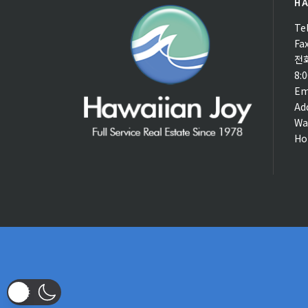
HA
Te
Fa
전
8:
Em
Ad
Wa
Ho