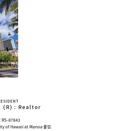
RESIDENT
(R) : Realtor
RS-87843
ity of Hawaii at Manoa 졸업.