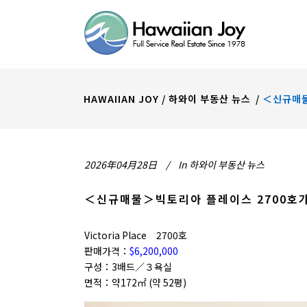
HAWAIIAN JOY
/
하와이 부동산 뉴스
/
＜신규매물
2026年04月28日
In
하와이 부동산 뉴스
＜신규매물＞빅토리아 플레이스 2700호가
Victoria Place 2700호
판매가격：
$6,200,000
구성：3배드／３욕실
면적：약172㎡ (약 52평)