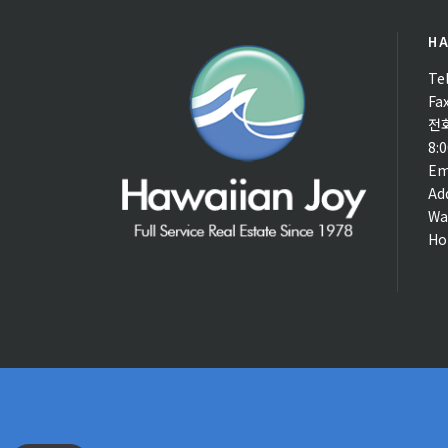
HA
Te
Fa
전
8:
Em
Ad
Wa
Ho