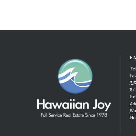
HA
Te
Fa
전
8:
Em
Ad
Wa
Ho