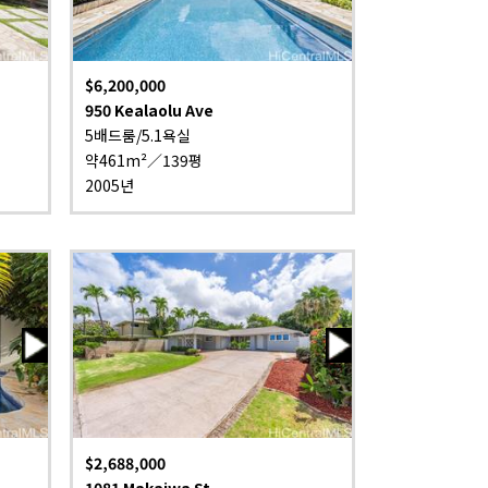
$6,200,000
950 Kealaolu Ave
5배드룸/5.1욕실
약461m²／139평
2005년
$2,688,000
1081 Makaiwa St