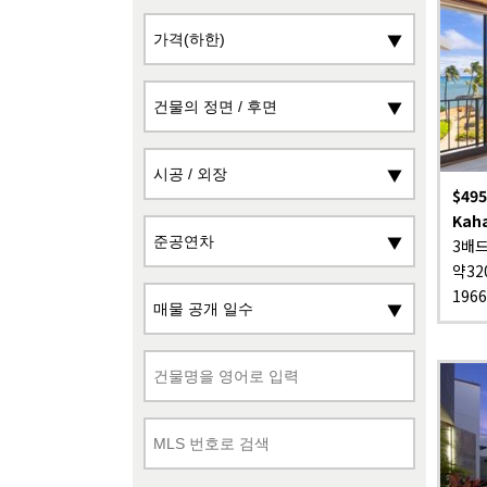
$495
Kaha
3배
약32
196