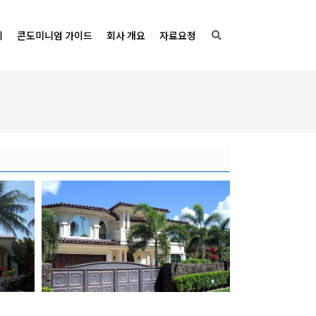
기
콘도미니엄 가이드
회사 개요
자료요청