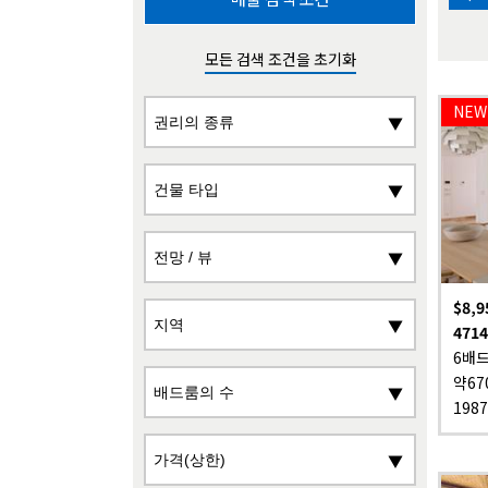
모든 검색 조건을 초기화
$8,9
4714
6배드
약67
198