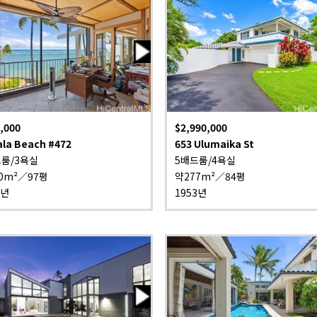
,000
$2,990,000
la Beach #472
653 Ulumaika St
드룸/3욕실
5배드룸/4욕실
0m²／97평
약277m²／84평
6년
1953년