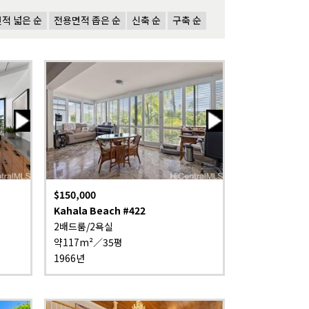
적 넓은 순
전용면적 좁은 순
신축 순
구축 순
$150,000
Kahala Beach #422
2배드룸/2욕실
약117m²／35평
1966년