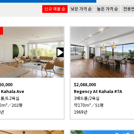
신규 매물 순
낮은 가격 순
높은 가격 순
전용면
50,000
$2,088,000
 Kahala Ave
Regency At Kahala #7A
룸/6.2욕실
3배드룸/2욕실
0m²／202평
약170m²／51평
7년
1969년