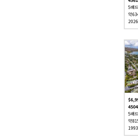
5배드
약63
202
$6,9
4504
5배드
약81
199