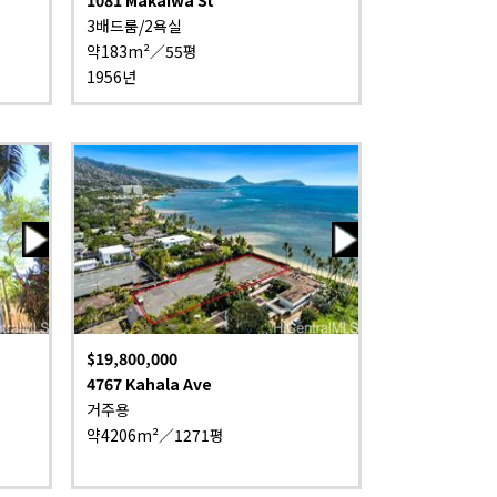
3배드룸/2욕실
약183m²／55평
1956년
$19,800,000
4767 Kahala Ave
거주용
약4206m²／1271평