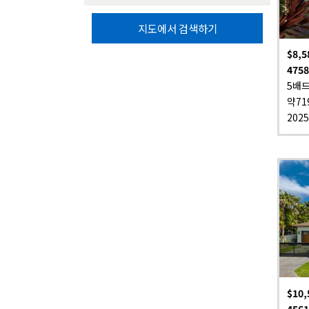
지도에서 검색하기
$8,5
4758
5배드
약71
202
$10,
4561