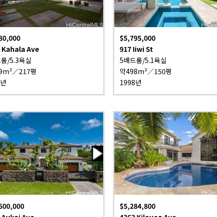
80,000
$5,795,000
 Kahala Ave
917 Iiwi St
룸/5.3욕실
5배드룸/5.1욕실
9m²／217평
약498m²／150평
5년
1998년
500,000
$5,284,800
 Aukai Ave
4363 Kilauea Ave