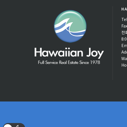
HA
Te
Fa
전
8:
Em
Ad
Wa
Ho