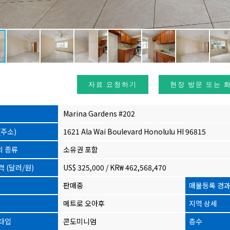
자료 요청하기
현장 방문 또는 
Marina Gardens #202
(주소)
1621 Ala Wai Boulevard Honolulu HI 96815
 종류
소유권 포함
격 (달러/원)
US$ 325,000 / KR₩ 462,568,470
판매중
매물등록 경
메트로 오아후
지역 상세
타입
콘도미니엄
층수