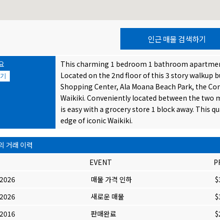
인근 매물 검색하기
요
This charming 1 bedroom 1 bathroom apartment
Located on the 2nd floor of this 3 story walkup 
기
Shopping Center, Ala Moana Beach Park, the Con
Waikiki. Conveniently located between the two ma
is easy with a grocery store 1 block away. This qua
edge of iconic Waikiki.
의 거래 이력
EVENT
P
/2026
매물 가격 인하
$
/2026
새로운 매물
$
/2016
판매완료
$