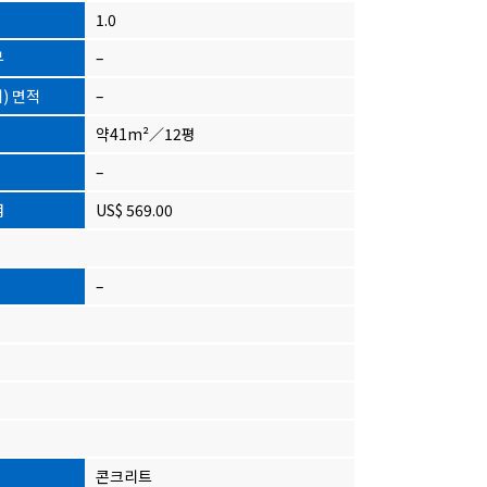
1.0
부
–
) 면적
–
약41m²／12평
–
用
US$ 569.00
–
콘크리트