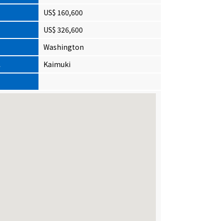
US$ 160,600
US$ 326,600
Washington
교
Kaimuki