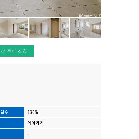
화상 투어 신청
과일수
136일
와이키키
–