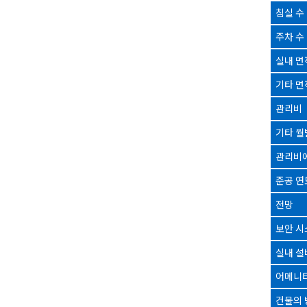
침실 수
주차 수
실내 면
기타 면
관리비
기타 월
관리비에
준공 연
전망
보안 시
실내 설
어메니티
건물의 방