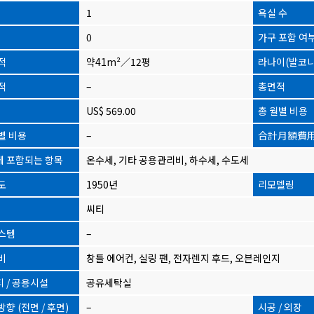
1
욕실 수
0
가구 포함 여
적
약41m²／12평
라나이(발코니
적
–
총면적
US$ 569.00
총 월별 비용
별 비용
–
合計月額費
 포함되는 항목
온수세, 기타 공용관리비, 하수세, 수도세
도
1950년
리모델링
씨티
스템
–
비
창틀 에어컨, 실링 팬, 전자렌지 후드, 오븐레인지
 / 공용시설
공유세탁실
향 (전면 / 후면)
–
시공 / 외장