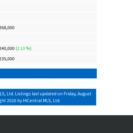
268,000
240,000
(2.13 %)
235,000
S, Ltd.
Listings last updated on Friday, August
ht 2026 by HiCentral MLS, Ltd.