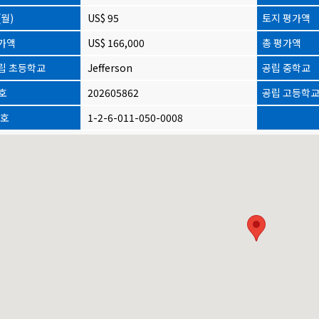
월)
US$ 95
토지 평가액
가액
US$ 166,000
총 평가액
립 초등학교
Jefferson
공립 중학교
번호
202605862
공립 고등학
번호
1-2-6-011-050-0008