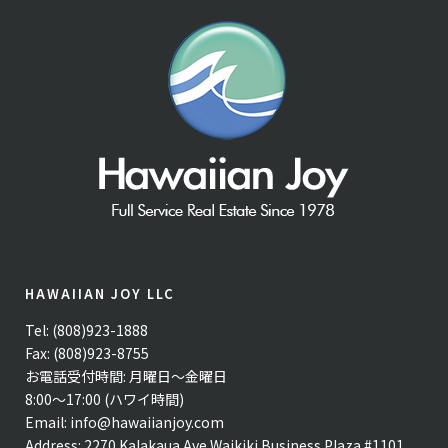
HAWAIIAN JOY LLC
Tel: (808)923-1888
Fax: (808)923-8755
お電話受付時間: 月曜日〜金曜日
8:00〜17:00 (ハワイ時間)
Email:
info@hawaiianjoy.com
Address:
2270 Kalakaua Ave Waikiki Business Plaza #1101